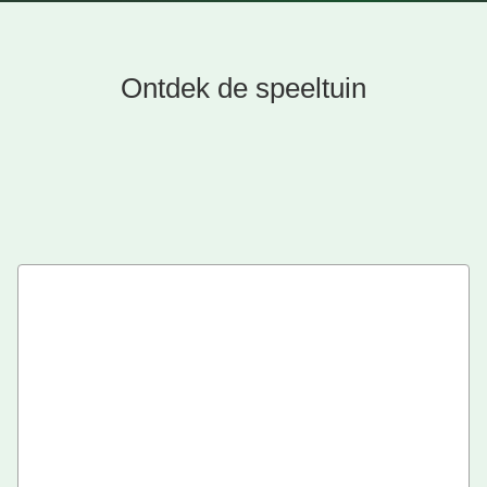
Ontdek de speeltuin
Met meer dan 80 speeltoestellen, verspreid over 3,5 hectare
bos, is De Leemkuil de grootste buitenspeeltuin in de regio
Nijmegen. Kinderen kunnen hier de hele dag lekker buiten
spelen.